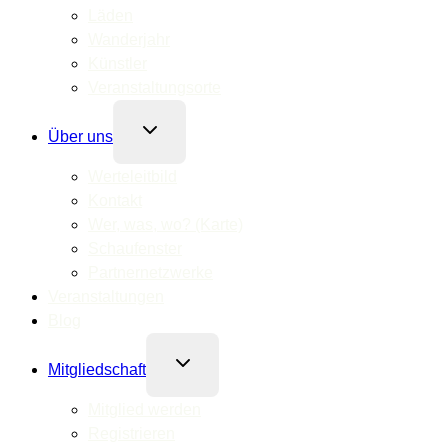
Läden
Wanderjahr
Künstler
Veranstaltungsorte
Untermenü
Über uns
umschalten
Werteleitbild
Kontakt
Wer, was, wo? (Karte)
Schaufenster
Partnernetzwerke
Veranstaltungen
Blog
Untermenü
Mitgliedschaft
umschalten
Mitglied werden
Registrieren