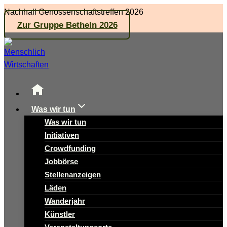
Zum
Nachhall Genossenschaftstreffen 2026
Inhalt
Zur Gruppe Betheln 2026
springen
Was wir tun
Was wir tun
Initiativen
Crowdfunding
Jobbörse
Stellenanzeigen
Läden
Wanderjahr
Künstler