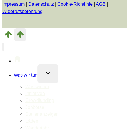
Impressum
|
Datenschutz
|
Cookie-Richtlinie
|
AGB
|
Widerrufsbelehrung
Untermenü
Was wir tun
umschalten
Was wir tun
Initiativen
Crowdfunding
Jobbörse
Stellenanzeigen
Läden
Wanderjahr