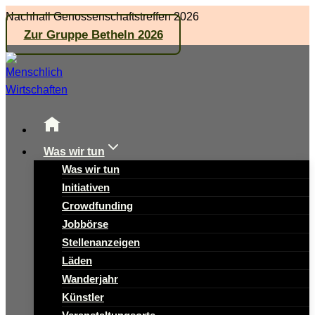
Zum
Nachhall Genossenschaftstreffen 2026
Inhalt
Zur Gruppe Betheln 2026
springen
Was wir tun
Was wir tun
Initiativen
Crowdfunding
Jobbörse
Stellenanzeigen
Läden
Wanderjahr
Künstler