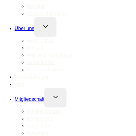
Künstler
Veranstaltungsorte
Untermenü
Über uns
umschalten
Werteleitbild
Kontakt
Wer, was, wo? (Karte)
Schaufenster
Partnernetzwerke
Veranstaltungen
Blog
Untermenü
Mitgliedschaft
umschalten
Mitglied werden
Registrieren
Anmelden
Newsletter