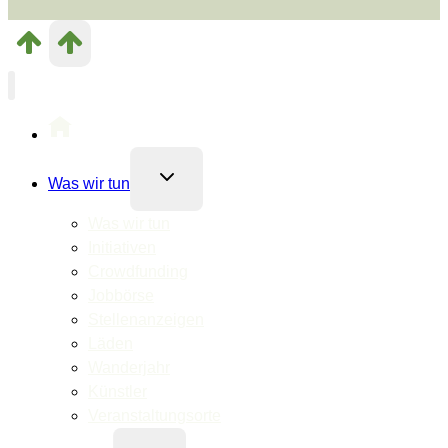
Untermenü
Was wir tun
umschalten
Was wir tun
Initiativen
Crowdfunding
Jobbörse
Stellenanzeigen
Läden
Wanderjahr
Künstler
Veranstaltungsorte