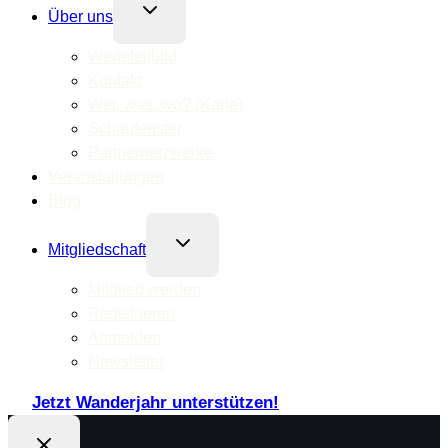
Untermenü
Über uns
umschalten
Werteleitbild
Kontakt
Wer, was, wo? (Karte)
Schaufenster
Partnernetzwerke
Veranstaltungen
Blog
Untermenü
Mitgliedschaft
umschalten
Mitglied werden
Registrieren
Anmelden
Newsletter
Jetzt Wanderjahr unterstützen!