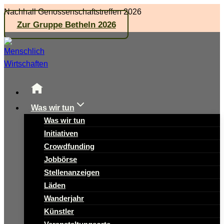
Zum
Nachhall Genossenschaftstreffen 2026
Inhalt
Zur Gruppe Betheln 2026
springen
Was wir tun
Was wir tun
Initiativen
Crowdfunding
Jobbörse
Stellenanzeigen
Läden
Wanderjahr
Künstler