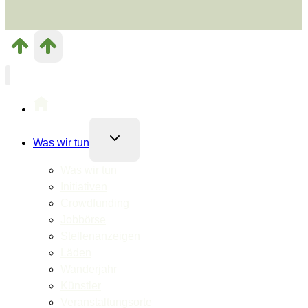
Untermenü
Was wir tun
umschalten
Was wir tun
Initiativen
Crowdfunding
Jobbörse
Stellenanzeigen
Läden
Wanderjahr
Künstler
Veranstaltungsorte