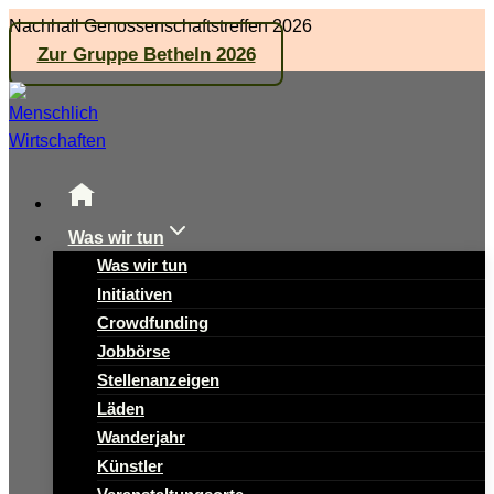
Zum
Nachhall Genossenschaftstreffen 2026
Inhalt
Zur Gruppe Betheln 2026
springen
Was wir tun
Was wir tun
Initiativen
Crowdfunding
Jobbörse
Stellenanzeigen
Läden
Wanderjahr
Künstler