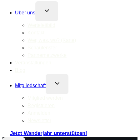
Untermenü
Über uns
umschalten
Werteleitbild
Kontakt
Wer, was, wo? (Karte)
Schaufenster
Partnernetzwerke
Veranstaltungen
Blog
Untermenü
Mitgliedschaft
umschalten
Mitglied werden
Registrieren
Anmelden
Newsletter
Jetzt Wanderjahr unterstützen!