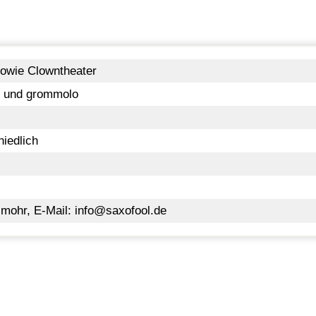
owie Clowntheater
h und grommolo
hiedlich
a mohr, E-Mail:
info@saxofool.de