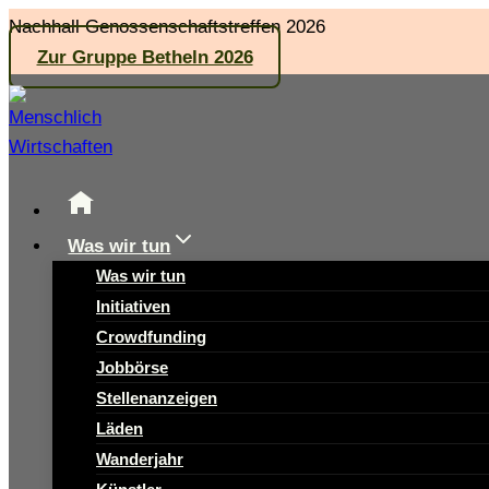
Zum
Nachhall Genossenschaftstreffen 2026
Inhalt
Zur Gruppe Betheln 2026
springen
Was wir tun
Was wir tun
Initiativen
Crowdfunding
Jobbörse
Stellenanzeigen
Läden
Wanderjahr