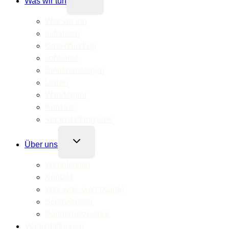
Was wir tun
umschalten
Was wir tun
Initiativen
Crowdfunding
Jobbörse
Stellenanzeigen
Läden
Wanderjahr
Künstler
Veranstaltungsorte
Untermenü
Über uns
umschalten
Werteleitbild
Kontakt
Wer, was, wo? (Karte)
Schaufenster
Partnernetzwerke
Veranstaltungen