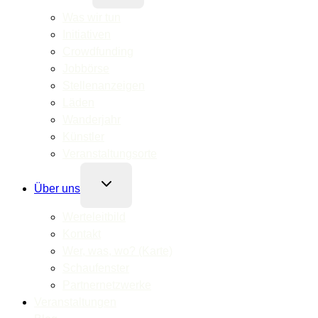
Was wir tun
Initiativen
Crowdfunding
Jobbörse
Stellenanzeigen
Läden
Wanderjahr
Künstler
Veranstaltungsorte
Untermenü
Über uns
umschalten
Werteleitbild
Kontakt
Wer, was, wo? (Karte)
Schaufenster
Partnernetzwerke
Veranstaltungen