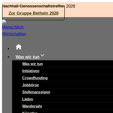
Zum
Nachhall Genossenschaftstreffen 2026
Inhalt
Zur Gruppe Betheln 2026
springen
Was wir tun
Was wir tun
Initiativen
Crowdfunding
Jobbörse
Stellenanzeigen
Läden
Wanderjahr