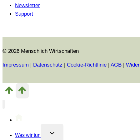
Newsletter
Support
© 2026 Menschlich Wirtschaften
Impressum
|
Datenschutz
|
Cookie-Richtlinie
|
AGB
|
Wider
Untermenü
Was wir tun
umschalten