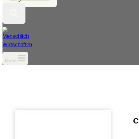
Menü
C