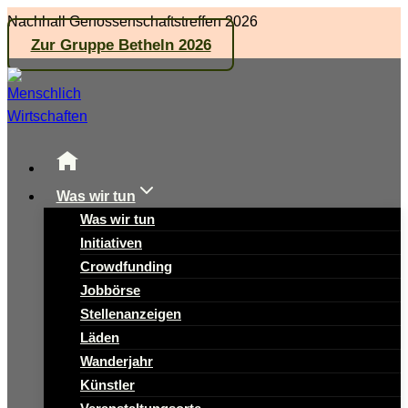
Zum
Nachhall Genossenschaftstreffen 2026
Inhalt
Zur Gruppe Betheln 2026
springen
Was wir tun
Was wir tun
Initiativen
Crowdfunding
Jobbörse
Stellenanzeigen
Läden
Wanderjahr
Künstler