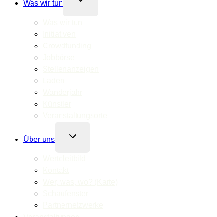
Was wir tun
umschalten
Was wir tun
Initiativen
Crowdfunding
Jobbörse
Stellenanzeigen
Läden
Wanderjahr
Künstler
Veranstaltungsorte
Untermenü
Über uns
umschalten
Werteleitbild
Kontakt
Wer, was, wo? (Karte)
Schaufenster
Partnernetzwerke
Veranstaltungen