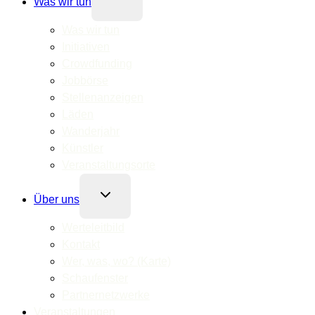
Was wir tun
umschalten
Was wir tun
Initiativen
Crowdfunding
Jobbörse
Stellenanzeigen
Läden
Wanderjahr
Künstler
Veranstaltungsorte
Untermenü
Über uns
umschalten
Werteleitbild
Kontakt
Wer, was, wo? (Karte)
Schaufenster
Partnernetzwerke
Veranstaltungen