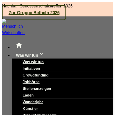
Zum
Nachhall Genossenschaftstreffen 2026
Inhalt
Zur Gruppe Betheln 2026
springen
Was wir tun
Was wir tun
Initiativen
Crowdfunding
Jobbörse
Stellenanzeigen
Läden
Wanderjahr
Künstler