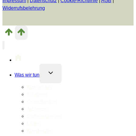
Impressum
|
Datenschutz
|
Cookie-Richtlinie
|
AGB
|
Widerrufsbelehrung
Untermenü
Was wir tun
umschalten
Was wir tun
Initiativen
Crowdfunding
Jobbörse
Stellenanzeigen
Läden
Wanderjahr