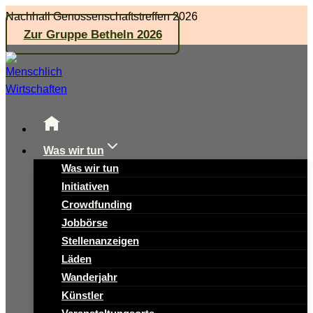
Zum
Nachhall Genossenschaftstreffen 2026
Inhalt
Zur Gruppe Betheln 2026
springen
Was wir tun
Was wir tun
Initiativen
Crowdfunding
Jobbörse
Stellenanzeigen
Läden
Wanderjahr
Künstler