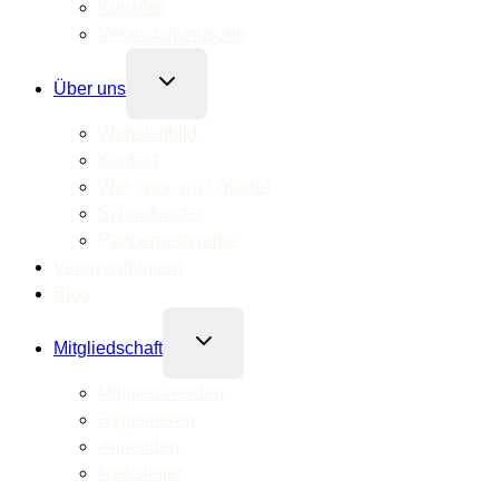
Künstler
Veranstaltungsorte
Untermenü
Über uns
umschalten
Werteleitbild
Kontakt
Wer, was, wo? (Karte)
Schaufenster
Partnernetzwerke
Veranstaltungen
Blog
Untermenü
Mitgliedschaft
umschalten
Mitglied werden
Registrieren
Anmelden
Newsletter