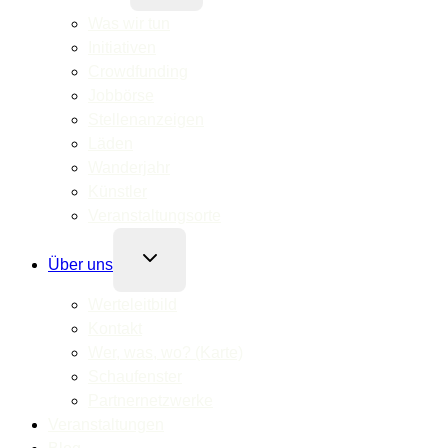
Was wir tun
Initiativen
Crowdfunding
Jobbörse
Stellenanzeigen
Läden
Wanderjahr
Künstler
Veranstaltungsorte
Untermenü
Über uns
umschalten
Werteleitbild
Kontakt
Wer, was, wo? (Karte)
Schaufenster
Partnernetzwerke
Veranstaltungen