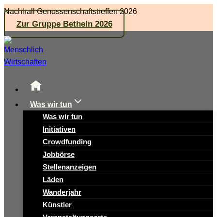
Zum
Nachhall Genossenschaftstreffen 2026
Inhalt
Zur Gruppe Betheln 2026
springen
Was wir tun
Was wir tun
Initiativen
Crowdfunding
Jobbörse
Stellenanzeigen
Läden
Wanderjahr
Künstler