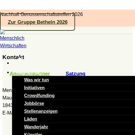
Zum
Nachhall Genossenschaftstreffen 2026
Inhalt
Zur Gruppe Betheln 2026
springen
Kontakt
Was wir tun
Ansprechpartner
Satzung
Was wir tun
Initiativen
Menschlich Wirtschaften e.G.
Crowdfunding
Mauerstraße 12 a
Jobbörse
18439 Stralsund
Stellenanzeigen
E-Mail:
kontakt@menschlichwirtschaften.de
Läden
Wanderjahr
Künstler