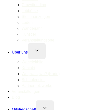
Crowdfunding
Jobbörse
Stellenanzeigen
Läden
Wanderjahr
Künstler
Veranstaltungsorte
Untermenü
Über uns
umschalten
Werteleitbild
Kontakt
Wer, was, wo? (Karte)
Schaufenster
Partnernetzwerke
Veranstaltungen
Blog
Untermenü
Mitgliedschaft