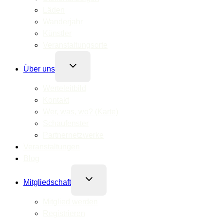
Läden
Wanderjahr
Künstler
Veranstaltungsorte
Untermenü
Über uns
umschalten
Werteleitbild
Kontakt
Wer, was, wo? (Karte)
Schaufenster
Partnernetzwerke
Veranstaltungen
Blog
Untermenü
Mitgliedschaft
umschalten
Mitglied werden
Registrieren