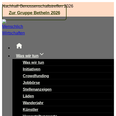
Zum
Nachhall Genossenschaftstreffen 2026
Inhalt
Zur Gruppe Betheln 2026
springen
Was wir tun
Was wir tun
Initiativen
Crowdfunding
Jobbörse
Stellenanzeigen
Läden
Wanderjahr
Künstler