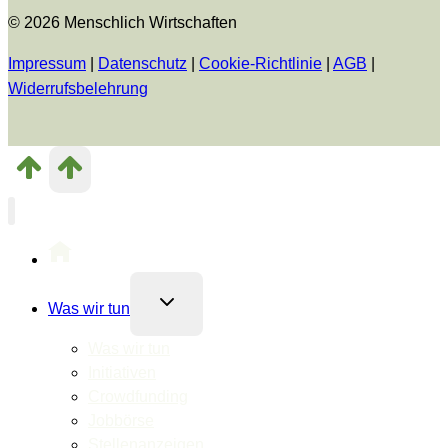
© 2026 Menschlich Wirtschaften
Impressum
|
Datenschutz
|
Cookie-Richtlinie
|
AGB
|
Widerrufsbelehrung
Untermenü
Was wir tun
umschalten
Was wir tun
Initiativen
Crowdfunding
Jobbörse
Stellenanzeigen