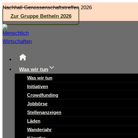
Zum
Nachhall Genossenschaftstreffen 2026
Inhalt
Zur Gruppe Betheln 2026
springen
Was wir tun
Was wir tun
Initiativen
Crowdfunding
Jobbörse
Stellenanzeigen
Läden
Wanderjahr